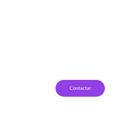
Contactar
En Joha Cajera, te ofrecemos un sitio 
web atractivo con páginas de inicio, 
premios y contacto para tu negocio.